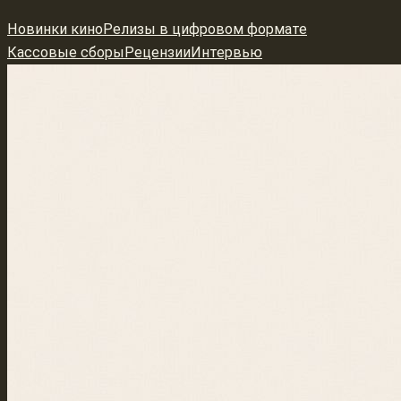
Перейти
Новинки кино
Релизы в цифровом формате
к
Кассовые сборы
Рецензии
Интервью
содержимому