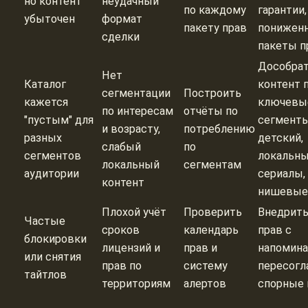
но контент
неудачный
по каждому
гарантии,
убыточен
формат
пакету прав
понижен
сделки
пакеты п
Дособра
Нет
Каталог
контент 
сегментации
Построить
кажется
ключевы
по интересам
отчёты по
"пустым" для
сегменты
и возрасту,
потреблению
разных
детский,
слабый
по
сегментов
локальн
локальный
сегментам
аудитории
сериалы,
контент
нишевые
Плохой учёт
Проверить
Внедрить
Частые
сроков
календарь
прав с
блокировки
лицензий и
прав и
напомина
или снятия
прав по
систему
пересогл
тайтлов
территориям
алертов
спорные