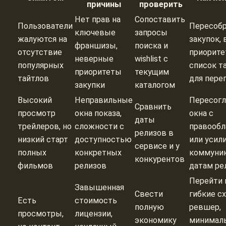
причины
проверить
Нет прав на
Сопоставить
Пользователи
Пересобр
ключевые
запросы
жалуются на
закупок,
франшизы,
поиска и
отсутствие
приорит
неверные
wishlist с
популярных
список т
приоритеты
текущим
тайтлов
для пере
закупки
каталогом
Высокий
Неправильные
Пересогл
Сравнить
просмотр
окна показа,
окна с
даты
трейлеров, но
сложности с
правообл
релизов в
низкий старт
доступностью
или усил
сервисе и у
полных
конкретных
коммуник
конкурентов
фильмов
релизов
датам ре
Перейти 
Завышенная
Свести
гибкие с
Есть
стоимость
полную
ревшер,
просмотры,
лицензии,
экономику
минимал