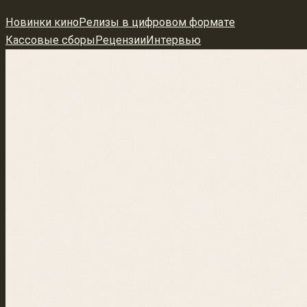
Перейти
Новинки кино
Релизы в цифровом формате
к
Кассовые сборы
Рецензии
Интервью
содержимому