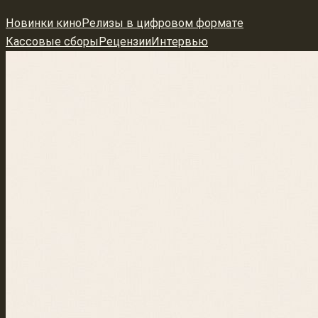
Перейти
Новинки кино
Релизы в цифровом формате
к
Кассовые сборы
Рецензии
Интервью
содержимому