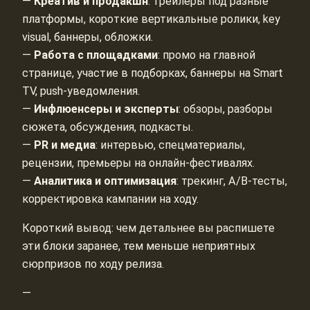
—
Креатив и продакшн
: трейлеры под разные
платформы, короткие вертикальные ролики, key
visual, баннеры, обложки.
—
Работа с площадками
: промо на главной
странице, участие в подборках, баннеры на Smart
TV, push‑уведомления.
—
Инфлюенсеры и эксперты
: обзоры, разборы
сюжета, обсуждения, подкасты.
—
PR и медиа
: интервью, спецматериалы,
рецензии, премьеры на онлайн‑фестивалях.
—
Аналитика и оптимизация
: трекинг, A/B‑тесты,
корректировка кампании на ходу.
Короткий вывод: чем детальнее вы распишете
эти блоки заранее, тем меньше неприятных
сюрпризов по ходу релиза.
—