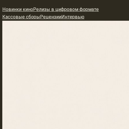
Перейти
Новинки кино
Релизы в цифровом формате
к
Кассовые сборы
Рецензии
Интервью
содержимому