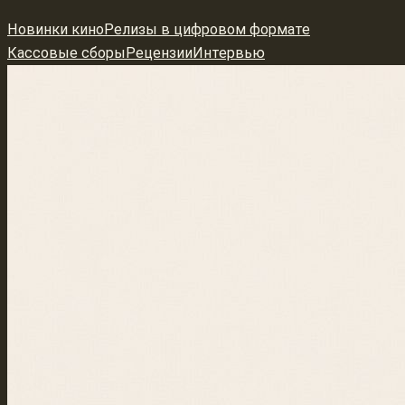
Перейти
Новинки кино
Релизы в цифровом формате
к
Кассовые сборы
Рецензии
Интервью
содержимому