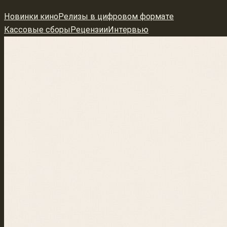
Перейти
Новинки кино
Релизы в цифровом формате
к
Кассовые сборы
Рецензии
Интервью
содержимому