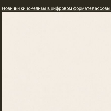
Перейти
Новинки кино
Релизы в цифровом формате
Кассовы
к
содержимому