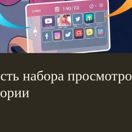
ость набора просмотро
тории